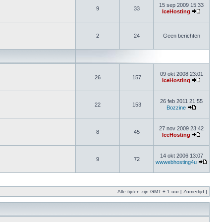
15 sep 2009 15:33
9
33
IceHosting
2
24
Geen berichten
09 okt 2008 23:01
26
157
IceHosting
26 feb 2011 21:55
22
153
Bozzine
27 nov 2009 23:42
8
45
IceHosting
14 okt 2006 13:07
9
72
wwwebhosting4u
Alle tijden zijn GMT + 1 uur [ Zomertijd ]