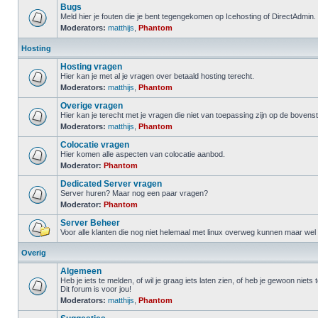
Bugs
Meld hier je fouten die je bent tegengekomen op Icehosting of DirectAdmin.
Moderators:
matthijs
,
Phantom
Hosting
Hosting vragen
Hier kan je met al je vragen over betaald hosting terecht.
Moderators:
matthijs
,
Phantom
Overige vragen
Hier kan je terecht met je vragen die niet van toepassing zijn op de boven
Moderators:
matthijs
,
Phantom
Colocatie vragen
Hier komen alle aspecten van colocatie aanbod.
Moderator:
Phantom
Dedicated Server vragen
Server huren? Maar nog een paar vragen?
Moderator:
Phantom
Server Beheer
Voor alle klanten die nog niet helemaal met linux overweg kunnen maar wel
Overig
Algemeen
Heb je iets te melden, of wil je graag iets laten zien, of heb je gewoon niets
Dit forum is voor jou!
Moderators:
matthijs
,
Phantom