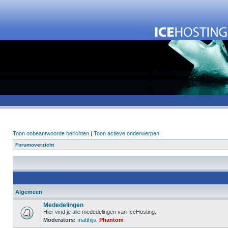
Toon onbeantwoorde berichten
|
Toon actieve onderwerpen
Forumoverzicht
Algemeen
Mededelingen
Hier vind je alle mededelingen van IceHosting.
Moderators:
matthijs
,
Phantom