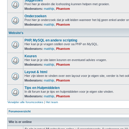
Suggesties
Post hier je ideeën die Icehosting kunnen helpen met groeien.
Moderators:
matthijs
,
Phantom
Onderzoeken
Post hier je onderzoek dat je wilt leiden wanneer het bij geen enkel ander 
Moderators:
matthijs
,
Phantom
Website's
PHP, MySQL en andere scripting
Hier kan je je vragen stellen over oa PHP en MySQL.
Moderators:
matthijs
,
Phantom
Keuren
Hier kan je je site laten keuren en eventueel advies vragen.
Moderators:
matthijs
,
Phantom
Layout & html
Hier zijn ideen te vinden over een layout voor je eigen site, verder is het o
Moderators:
matthijs
,
Phantom
Tips en Hulpmiddelen
In dit forum kan je tips en hulpmiddelen voor je eigen site vinden.
Moderators:
matthijs
,
Phantom
Verwijder alle forumcookies
|
Het team
Forumoverzicht
Wie is er online