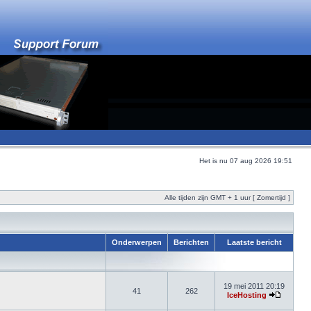
Het is nu 07 aug 2026 19:51
Alle tijden zijn GMT + 1 uur [ Zomertijd ]
Onderwerpen
Berichten
Laatste bericht
19 mei 2011 20:19
41
262
IceHosting