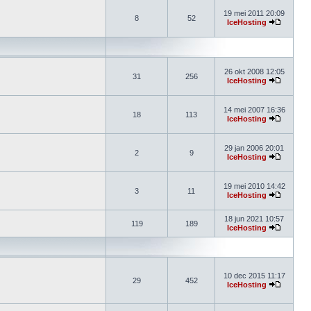
19 mei 2011 20:09
8
52
IceHosting
26 okt 2008 12:05
31
256
IceHosting
14 mei 2007 16:36
18
113
IceHosting
29 jan 2006 20:01
2
9
IceHosting
19 mei 2010 14:42
3
11
IceHosting
18 jun 2021 10:57
119
189
IceHosting
10 dec 2015 11:17
29
452
IceHosting