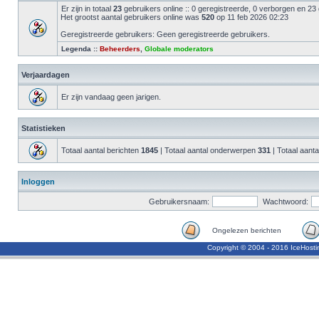
Er zijn in totaal
23
gebruikers online :: 0 geregistreerde, 0 verborgen en 23
Het grootst aantal gebruikers online was
520
op 11 feb 2026 02:23
Geregistreerde gebruikers: Geen geregistreerde gebruikers.
Legenda ::
Beheerders
,
Globale moderators
Verjaardagen
Er zijn vandaag geen jarigen.
Statistieken
Totaal aantal berichten
1845
| Totaal aantal onderwerpen
331
| Totaal aanta
Inloggen
Gebruikersnaam:
Wachtwoord:
Ongelezen berichten
Copyright © 2004 - 2016 IceHost