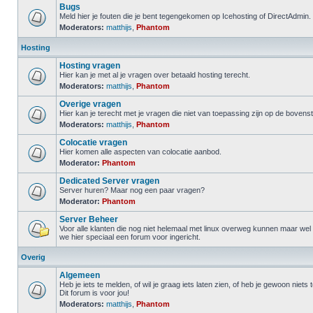
Bugs
Meld hier je fouten die je bent tegengekomen op Icehosting of DirectAdmin.
Moderators:
matthijs
,
Phantom
Hosting
Hosting vragen
Hier kan je met al je vragen over betaald hosting terecht.
Moderators:
matthijs
,
Phantom
Overige vragen
Hier kan je terecht met je vragen die niet van toepassing zijn op de boven
Moderators:
matthijs
,
Phantom
Colocatie vragen
Hier komen alle aspecten van colocatie aanbod.
Moderator:
Phantom
Dedicated Server vragen
Server huren? Maar nog een paar vragen?
Moderator:
Phantom
Server Beheer
Voor alle klanten die nog niet helemaal met linux overweg kunnen maar we
we hier speciaal een forum voor ingericht.
Overig
Algemeen
Heb je iets te melden, of wil je graag iets laten zien, of heb je gewoon niets
Dit forum is voor jou!
Moderators:
matthijs
,
Phantom