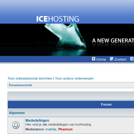
Home
Zoeken
Toon onbeantwoorde berichten
|
Toon actieve onderwerpen
Forumoverzicht
Forum
Algemeen
Mededelingen
Hier vind je alle mededelingen van IceHosting.
Moderators:
matthijs
,
Phantom