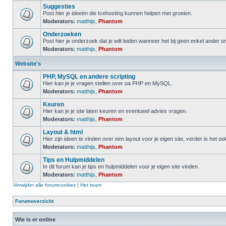
Suggesties
Post hier je ideeën die Icehosting kunnen helpen met groeien.
Moderators:
matthijs
,
Phantom
Onderzoeken
Post hier je onderzoek dat je wilt leiden wanneer het bij geen enkel ander 
Moderators:
matthijs
,
Phantom
Website's
PHP, MySQL en andere scripting
Hier kan je je vragen stellen over oa PHP en MySQL.
Moderators:
matthijs
,
Phantom
Keuren
Hier kan je je site laten keuren en eventueel advies vragen.
Moderators:
matthijs
,
Phantom
Layout & html
Hier zijn ideen te vinden over een layout voor je eigen site, verder is het o
Moderators:
matthijs
,
Phantom
Tips en Hulpmiddelen
In dit forum kan je tips en hulpmiddelen voor je eigen site vinden.
Moderators:
matthijs
,
Phantom
Verwijder alle forumcookies
|
Het team
Forumoverzicht
Wie is er online